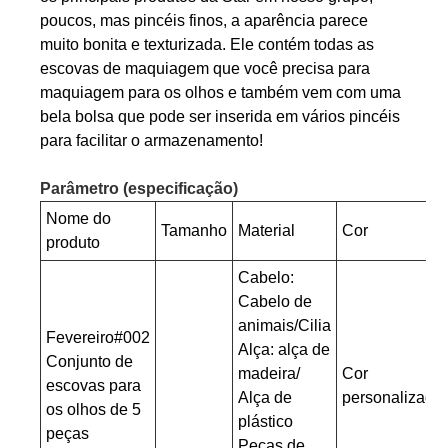
poucos, mas pincéis finos, a aparência parece
muito bonita e texturizada. Ele contém todas as
escovas de maquiagem que você precisa para
maquiagem para os olhos e também vem com uma
bela bolsa que pode ser inserida em vários pincéis
para facilitar o armazenamento!
Parâmetro (especificação)
Nome do
Tamanho
Material
Cor
produto
Cabelo:
Cabelo de
animais/Cilia
Fevereiro#002
Alça: alça de
Conjunto de
madeira/
Cor
escovas para
Alça de
personalizada
os olhos de 5
plástico
peças
Peças de