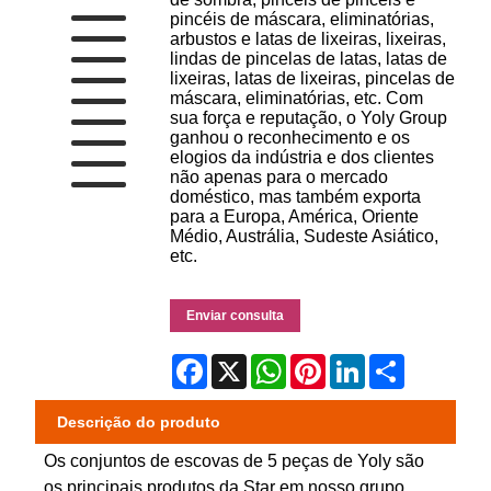
pincéis de máscara, eliminatórias,
arbustos e latas de lixeiras, lixeiras,
lindas de pincelas de latas, latas de
lixeiras, latas de lixeiras, pincelas de
máscara, eliminatórias, etc. Com
sua força e reputação, o Yoly Group
ganhou o reconhecimento e os
elogios da indústria e dos clientes
não apenas para o mercado
doméstico, mas também exporta
para a Europa, América, Oriente
Médio, Austrália, Sudeste Asiático,
etc.
Enviar consulta
Facebook
X
WhatsApp
Pinterest
LinkedIn
Share
Descrição do produto
Os conjuntos de escovas de 5 peças de Yoly são
os principais produtos da Star em nosso grupo,