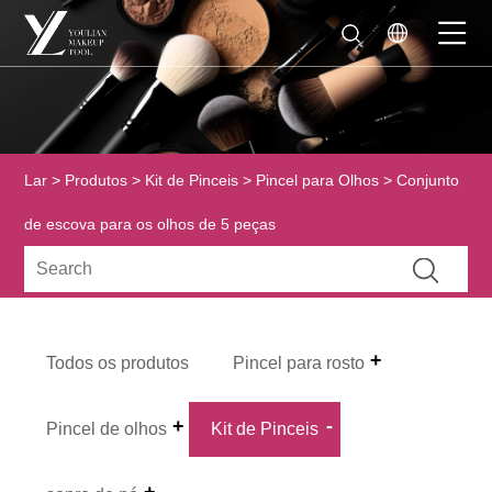
Lar
>
Produtos
>
Kit de Pinceis
>
Pincel para Olhos
> Conjunto
de escova para os olhos de 5 peças
Todos os produtos
Pincel para rosto
Pincel de olhos
Kit de Pinceis