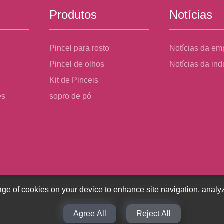
Produtos
Notícias
Pincel para rosto
Notícias da em
Pincel de olhos
Notícias da ind
Kit de Pinceis
es
sopro de pó
rage of cookies on your device to enhance site navigation, analyz
Agree All
Reject All
 de face da China, escova para os olhos, fábrica de sopro em pó - tod