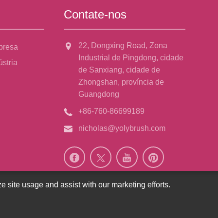
Contate-nos
22, Dongxing Road, Zona
presa
Industrial de Pingdong, cidade
ústria
de Sanxiang, cidade de
Zhongshan, província de
Guangdong
+86-760-86699189
nicholas@yolybrush.com
e site usage and assist with our marketing efforts.
os os direitos reservados.