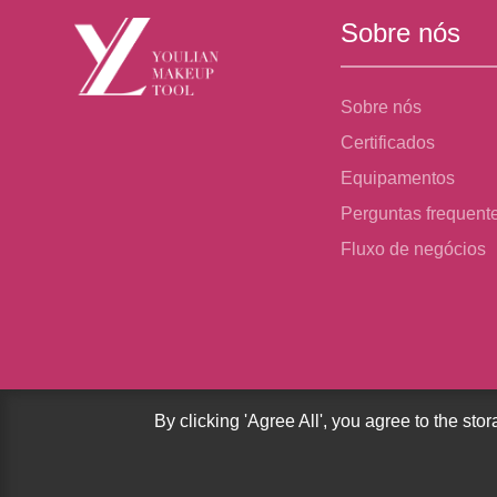
Sobre nós
Sobre nós
Certificados
Equipamentos
Perguntas frequent
Fluxo de negócios
By clicking 'Agree All', you agree to the sto
Copyright © 2023 Guangdong Youlian Brush Co., Ltd. - Brush