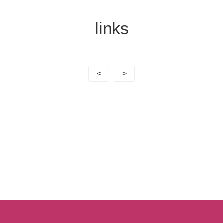
links
<
>