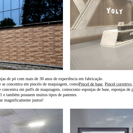
njas de pó com mais de 30 anos de experiência em fabricação.
ue se concentra em pincéis de maquiagem, como
Pincel de base
,
Pincel corretivo
se concentra em puffs de maquiagem, como
como esponjas de base, esponjas de 
1 e também possuem muitos tipos de patentes.
ar magnificamente juntos!