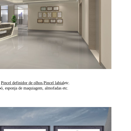
,
Pincel definidor de olhos
,
Pincel labial
etc.
pó, esponja de maquiagem, almofadas etc.