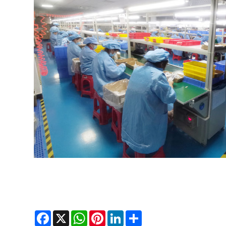
Facebook
X
WhatsApp
Pinterest
LinkedIn
Share