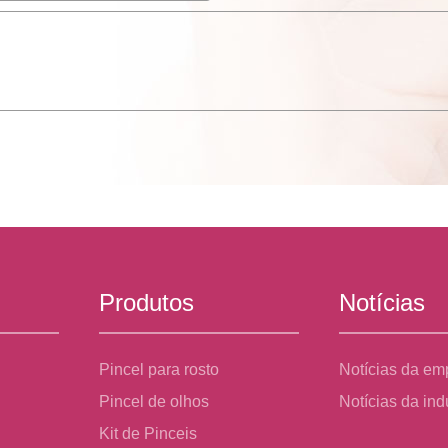
Produtos
Notícias
Pincel para rosto
Notícias da em
Pincel de olhos
Notícias da ind
Kit de Pinceis