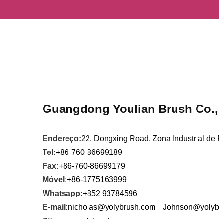
Lar
>
Contate-nos
Guangdong Youlian Brush Co.,
Endereço:
22, Dongxing Road, Zona Industrial de
Tel:
+86-760-86699189
Fax:
+86-760-86699179
Móvel:
+86-1775163999
Whatsapp:
+852 93784596
E-mail:
nicholas@yolybrush.com
Johnson@yolyb