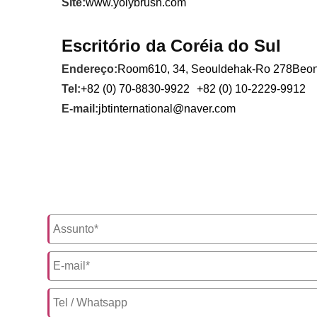
Site:
www.yolybrush.com
Escritório da Coréia do Sul
Endereço:
Room610, 34, Seouldehak-Ro 278Beon-G
Tel:
+82 (0) 70-8830-9922
+82 (0) 10-2229-9912
E-mail:
jbtinternational@naver.com