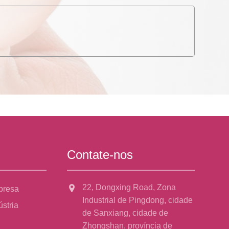
Contate-nos
22, Dongxing Road, Zona
presa
Industrial de Pingdong, cidade
ústria
de Sanxiang, cidade de
Zhongshan, província de