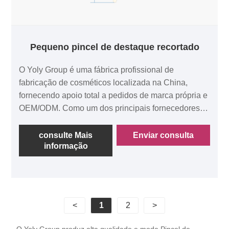
Pequeno pincel de destaque recortado
O Yoly Group é uma fábrica profissional de
fabricação de cosméticos localizada na China,
fornecendo apoio total a pedidos de marca própria e
OEM/ODM. Como um dos principais fornecedores
de cosméticos da China com várias certificações,
estamos comprometidos em fornecer um serviço
consulte Mais
Enviar consulta
informação
único aos nossos clientes. Esse pequeno pincel de
destaque recortado é feito de cerdas de lã pura que
são finas e macias, tornando-a confortável e prática.
<
1
2
>