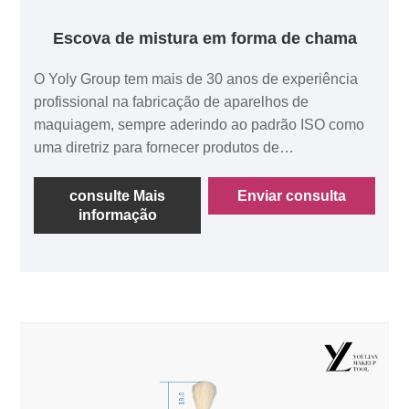
Escova de mistura em forma de chama
O Yoly Group tem mais de 30 anos de experiência
profissional na fabricação de aparelhos de
maquiagem, sempre aderindo ao padrão ISO como
uma diretriz para fornecer produtos de
eletrodomésticos de alta qualidade aos nossos
clientes em todo o mundo. Como uma empresa
consulte Mais
Enviar consulta
informação
abrangente que integra P&D, design, produção e
vendas, estamos comprometidos com a inovação
contínua para garantir que todos os clientes possam
desfrutar de excelentes produtos e serviços. Brusco
de mistura em forma de flame, o cabelo da escova
inclui cabelos e lã de esquilo.