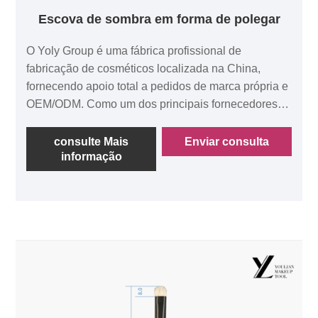
Escova de sombra em forma de polegar
O Yoly Group é uma fábrica profissional de
fabricação de cosméticos localizada na China,
fornecendo apoio total a pedidos de marca própria e
OEM/ODM. Como um dos principais fornecedores
de cosméticos da China com várias certificações,
estamos comprometidos em fornecer um serviço
consulte Mais
Enviar consulta
informação
único aos nossos clientes. Melhor escova de
sombra em forma de polegar, o pincel é feito de lã
pura, que é macia e adequada para a pele.