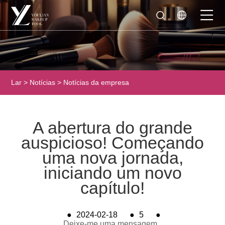
Lar
>
Notícias
>
Notícias da empresa
A abertura do grande
auspicioso! Começando
uma nova jornada,
iniciando um novo
capítulo!
●
2024-02-18
●
5
●
Deixe-me uma mensagem