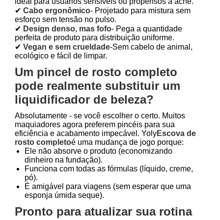
ideal para usuários sensíveis ou propensos a acne.
✔
Cabo ergonômico
- Projetado para mistura sem
esforço sem tensão no pulso.
✔
Design denso, mas fofo
- Pega a quantidade
perfeita de produto para distribuição uniforme.
✔
Vegan e sem crueldade
-Sem cabelo de animal,
ecológico e fácil de limpar.
Um pincel de rosto completo
pode realmente substituir um
liquidificador de beleza?
Absolutamente - se você escolher o certo. Muitos
maquiadores agora preferem pincéis para sua
eficiência e acabamento impecável. Yoly
Escova de
rosto completo
é uma mudança de jogo porque:
Ele não absorve o produto (economizando
dinheiro na fundação).
Funciona com todas as fórmulas (líquido, creme,
pó).
É amigável para viagens (sem esperar que uma
esponja úmida seque).
Pronto para atualizar sua rotina