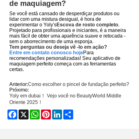
de maquiagem?
Se você está cansado de desperdiçar produtos ou
lidar com uma mistura desigual, é hora de
experimentar o Yoly's
Escova de rosto completo
.
Projetado para profissionais e iniciantes, é a maneira
mais fácil de obter uma aparência suave e retocada -
sem o aborrecimento de uma esponja.
Tem perguntas ou deseja vê -lo em ação?
Entre em contato conosco hoje
Para
recomendações personalizadas! Seu aplicativo de
maquiagem perfeito começa com as ferramentas
certas.
Anterior:
Como escolher o pincel de fundação perfeito?
Próximo:
Yoly em dubai！ Vejo você no BeautyWorld Middle
Oriente 2025！
Facebook
X
WhatsApp
Pinterest
LinkedIn
Share