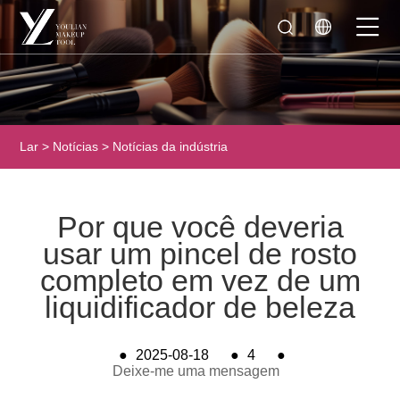
Lar
>
Notícias
>
Notícias da indústria
Por que você deveria
usar um pincel de rosto
completo em vez de um
liquidificador de beleza
●
2025-08-18
●
4
●
Deixe-me uma mensagem