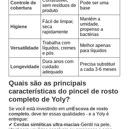
Construtível,
Controle de
Pode ser uma
sem resíduos de
cobertura
base
produto
Mantém a
Fácil de limpar,
umidade,
Higiene
seca
propenso a
rapidamente
bactérias
Trabalha com
Melhor apenas
Versatilidade
líquidos, cremes
para líquidos
e pós
Dura anos com
Precisa substituir
Longevidade
cuidado
a cada 3-6 meses
adequado
Quais são as principais
características do pincel de rosto
completo de Yoly?
Se você está investindo em um
Escova de rosto
completo
, deve ter essas qualidades - e a Yoly é
entregue:
✔
Cerdas sintéticas ultra-macias
-Gentil na pele,