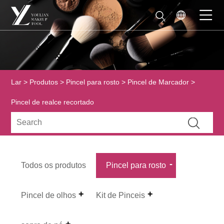
Lar
>
Produtos
>
Pincel para rosto
>
Pincel de Marcador
>
Pincel de realce recortado
Todos os produtos
Pincel para rosto
Pincel de olhos
Kit de Pinceis